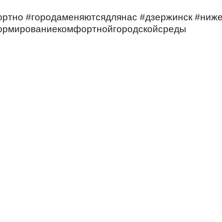
ртно #городаменяютсядлянас #дзержинск #ниже
формированиекомфортнойгородскойсреды