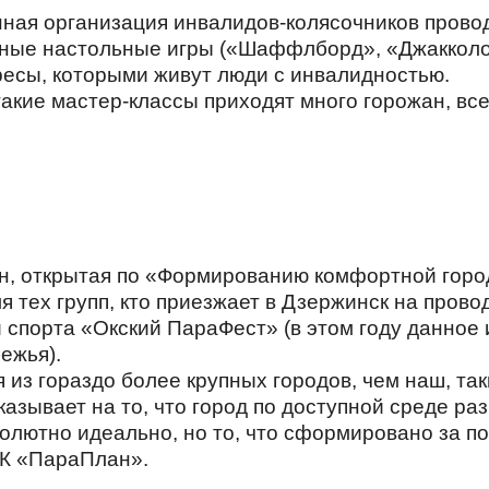
енная организация инвалидов-колясочников пров
ные настольные игры («Шаффлборд», «Джакколо» 
ресы, которыми живут люди с инвалидностью.
такие мастер-классы приходят много горожан, вс
, открытая по «Формированию комфортной городс
 тех групп, кто приезжает в Дзержинск на прово
спорта «Окский ПараФест» (в этом году данное
ежья).
з гораздо более крупных городов, чем наш, такие
указывает на то, что город по доступной среде ра
солютно идеально, но то, что сформировано за п
ИК «ПараПлан».