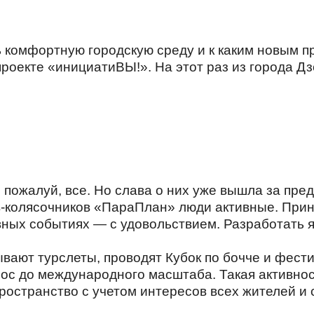
 комфортную городскую среду и к каким новым п
роекте «инициатиВЫ!». На этот раз из города Дз
 пожалуй, все. Но слава о них уже вышла за пре
колясочников «ПараПлан» люди активные. Приня
вных событиях — с удовольствием. Разработать
вают турслеты, проводят Кубок по бочче и фести
рос до международного масштаба. Такая активнос
остранство с учетом интересов всех жителей и 