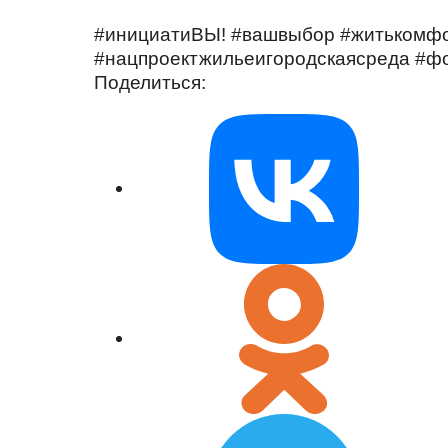
#инициатиВЫ! #вашвыбор #житькомфо
#нацпроектжильеигородскаясреда #
Поделиться: