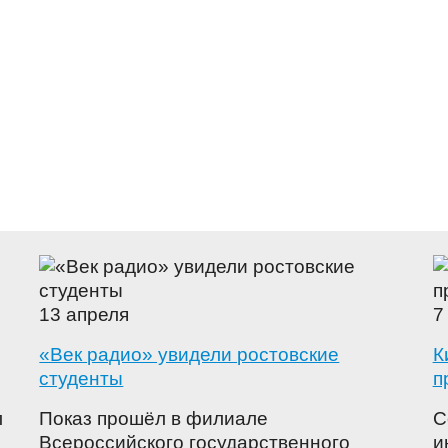
13 апреля
7
«Век радио» увидели ростовские
К
студенты
п
л
Показ прошёл в филиале
С
Всероссийского государственного
и