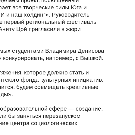
делаем проект, посвящённый
ает все творческие силы Юга и
МИ и наш холдинг». Руководитель
ье первый региональный фестиваль
 Аниту Цой пригласили в жюри
аемых студентами Владимира Денисова
 конкурировать, например, с Вышкой.
тяжения, которое должно стать и
нтского фонда культурных инициатив.
лнится, будем совмещать креативные
оды».
в образовательной сфере — создание,
гли бы заняться перезапуском
ние центра социологических