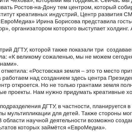
йти Чехова», которыми мы гордимся. Сейчас мы 
ать Ростов-на-Дону тем центром, который собир
ститут креативных индустрий, Центр развития С
 «ЕвроМедиа» Ирина Борисова представила гост
р», организатором которого выступает холдинг.
трий ДГТУ, которой также показали три создав
ла: «К великому сожаленью, мы не можем сегодня
 нами».
отметила: «Ростовская земля – это то место при
а работаем над созданием здесь центра Президе
центр откроется. Но не только грантами земля по
ные проекты. Нам нужно придумать креативные х
 подразделения ДГТУ, в частности, планируется 
лы мультипликации для детей. Также стороны мо
 В области научной деятельности возможно созда
ьтатов которых займётся «ЕвроМедиа».