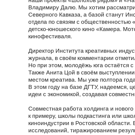
наши проекты «Шолохов рядом» и «На
Владимиру Далю. Мы хотим рассматрив
Северного Кавказа, а базой станут Ин
отдела по связям с общественностью
детско-юношеского кино «Камера. Мото
кинофестиваля.
Директор Института креативных индус
журнала, в своём комментарии отмети
Но при этом, молодёжь юга остаётся с
Также Анита Цой в своём выступлении 
местом креатива. Мы уже полтора год
В этом году на базе ДГТУ, надеемся, 
идеи с экономикой, создавая совмест
Совместная работа холдинга и нового
к примеру, школы подкастинга или шко
киноиндустрии в Ростовской области.
исследований, тиражированием резул