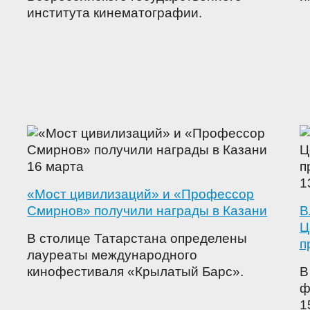
института кинематографии.
16 марта
1
«Мост цивилизаций» и «Профессор
Смирнов» получили награды в Казани
В
Ц
В столице Татарстана определены
п
лауреаты международного
кинофестиваля «Крылатый Барс».
В
ф
1