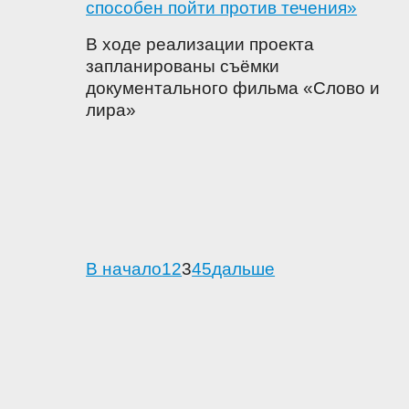
способен пойти против течения»
В ходе реализации проекта
запланированы съёмки
документального фильма «Слово и
лира»
В начало
1
2
3
4
5
дальше