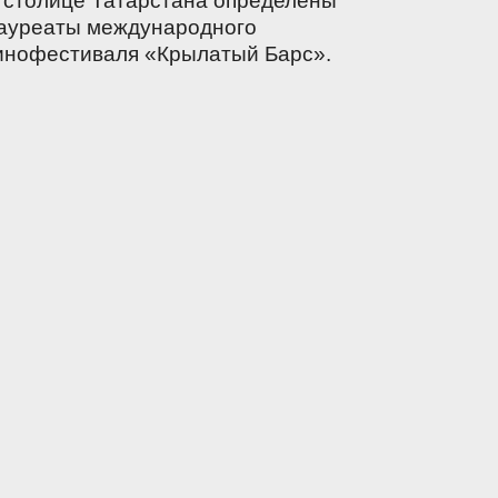
 столице Татарстана определены
ауреаты международного
инофестиваля «Крылатый Барс».