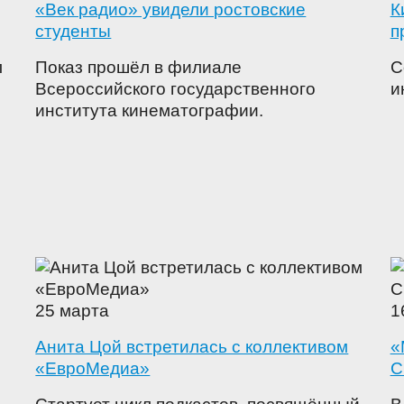
«Век радио» увидели ростовские
К
студенты
п
л
Показ прошёл в филиале
С
Всероссийского государственного
и
института кинематографии.
25 марта
1
Анита Цой встретилась с коллективом
«
«ЕвроМедиа»
С