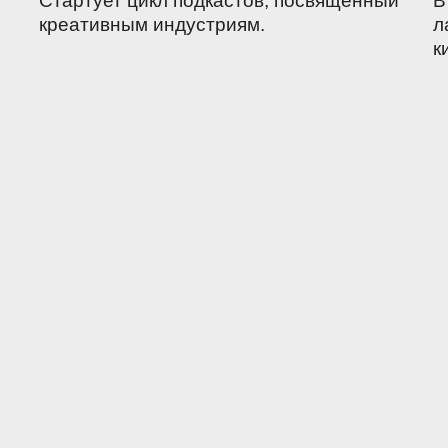
Стартует цикл подкастов, посвящённый
В
креативным индустриям.
л
к