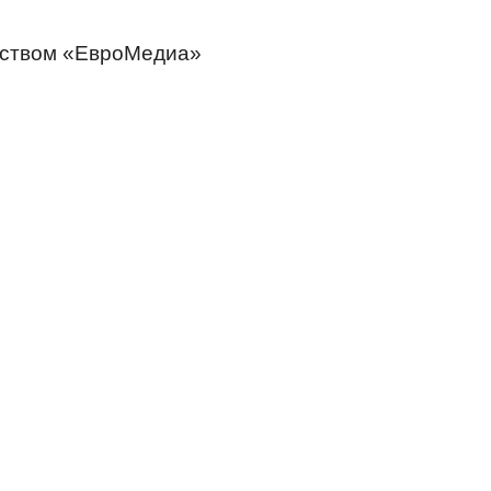
тством «ЕвроМедиа»