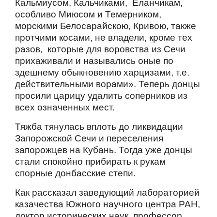
Кальмиусом, Кальчиками, Еланчикам,
особливо Миюсом и Темерником,
морскими Белосарайскою, Кривою, также
протчими косами, не владели, кроме тех
разов, которые для воровства из Сечи
прихаживали и назывались оные по
здешнему обыкновению харцизами, т.е.
действительными ворами». Теперь донцы
просили царицу удалить соперников из
всех означенных мест.
Тяжба тянулась вплоть до ликвидации
Запорожской Сечи и переселения
запорожцев на Кубань. Тогда уже донцы
стали спокойно прибирать к рукам
спорные донбасские степи.
Как рассказал заведующий лабораторией
казачества Южного научного центра РАН,
доктор исторических наук, профессор