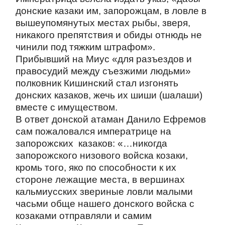
донские казаки им, запорожцам, в ловле в
вышеупомянутых местах рыбы, зверя,
никакого препятствия и обиды отнюдь не
чинили под тяжким штрафом».
Прибывший на Миус «для разъездов и
правосудий между съезжими людьми»
полковник Кишинский стал изгонять
донских казаков, жечь их шиши (шалаши)
вместе с имуществом.
В ответ донской атаман Данило Ефремов
сам пожаловался императрице на
запорожских казаков: «…никогда
запорожского низового войска козаки,
кромь того, яко по способности к их
стороне лежащие места, в вершинах
кальмиусских звериные ловли малыми
часьми обще нашего донского войска с
козаками отправляли и самим