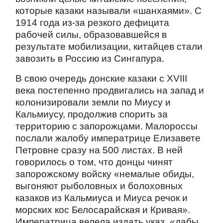
которые казаки называли «шанхаями». С
1914 года из-за резкого дефицита
рабочей силы, образовавшейся в
результате мобилизации, китайцев стали
завозить в Россию из Сингапура.
В свою очередь донские казаки с XVIII
века постепенно продвигались на запад и
колонизировали земли по Миусу и
Кальмиусу, продолжив спорить за
территорию с запорожцами. Малороссы
послали жалобу императрице Елизавете
Петровне сразу на 500 листах. В ней
говорилось о том, что донцы чинят
запорожскому войску «немалые обиды,
выгоняют рыболовных и болоховных
казаков из Кальмиуса и Миуса речок и
морских кос Белосарайская и Кривая».
Императрица велела издать указ, «дабы