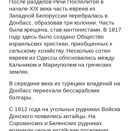
После разделов Речи Посполитой в
начале XIX века часть евреев из
Западной Белоруссии перебралась в
Донбасс, образовав три колонии. Часть
была крещена, став кантонистами. В 1817
году здесь было создано Общество
израильских христиан, приобщенных к
сельскому хозяйству. Несколько сотен
евреев из Одессы обосновались между
Кальчиком и Мариуполем на греческих
землях.
В середине века из турецких владений на
Донбасс переехали бессарабские
болгары.
С 1912 года на угольных рудниках Войска
Донского появились китайцы. На
Сорокинских и Беленских рудниках
возникли целые китайские поселения,