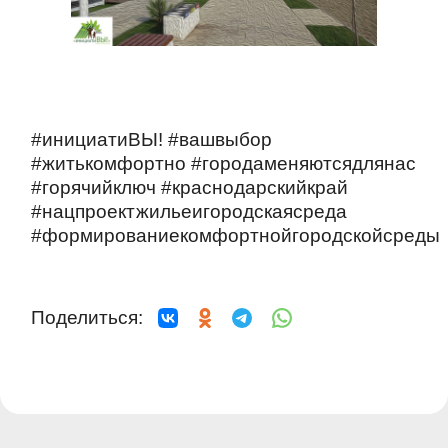
#инициатиВЫ! #вашвыбор
#житькомфортно #городаменяютсядлянас
#горячийключ #краснодарскийкрай
#нацпроектжильеигородскаясреда
#формированиекомфортнойгородскойсреды
Поделиться: